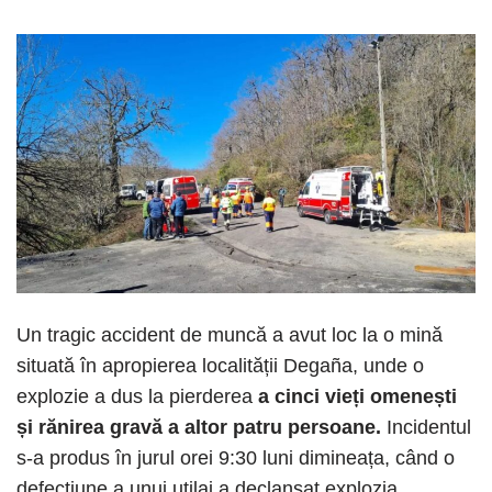
Un tragic accident de muncă a avut loc la o mină
situată în apropierea localității Degaña, unde o
explozie a dus la pierderea
a cinci vieți omenești
și rănirea gravă a altor patru persoane.
Incidentul
s-a produs în jurul orei 9:30 luni dimineața, când o
defecțiune a unui utilaj a declanșat explozia,