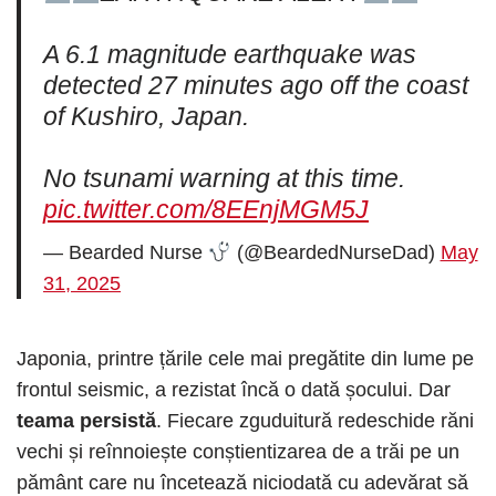
A 6.1 magnitude earthquake was
detected 27 minutes ago off the coast
of Kushiro, Japan.
No tsunami warning at this time.
pic.twitter.com/8EEnjMGM5J
— Bearded Nurse
(@BeardedNurseDad)
May
31, 2025
Japonia, printre țările cele mai pregătite din lume pe
frontul seismic, a rezistat încă o dată șocului. Dar
teama persistă
. Fiecare zguduitură redeschide răni
vechi și reînnoiește conștientizarea de a trăi pe un
pământ care nu încetează niciodată cu adevărat să