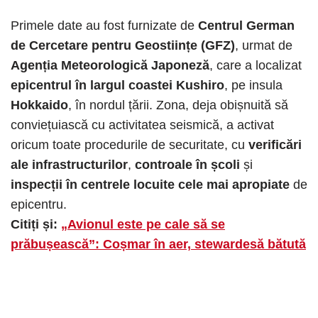
Primele date au fost furnizate de
Centrul German
de Cercetare pentru Geostiințe (GFZ)
, urmat de
Agenția Meteorologică Japoneză
, care a localizat
epicentrul în largul coastei Kushiro
, pe insula
Hokkaido
, în nordul țării. Zona, deja obișnuită să
conviețuiască cu activitatea seismică, a activat
oricum toate procedurile de securitate, cu
verificări
ale infrastructurilor
,
controale în școli
și
inspecții în centrele locuite cele mai apropiate
de
epicentru.
Citiți și:
„Avionul este pe cale să se
prăbușească”: Coșmar în aer, stewardesă bătută