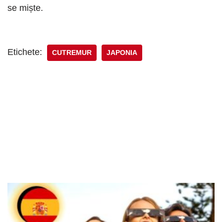
se miște.
Etichete:
CUTREMUR
JAPONIA