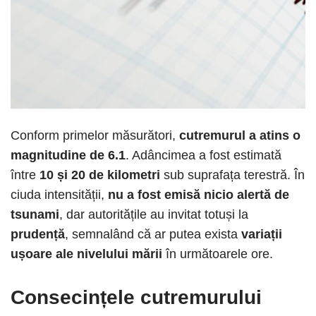
Conform primelor măsurători,
cutremurul a atins o
magnitudine de 6.1
. Adâncimea a fost estimată
între
10 și 20 de kilometri
sub suprafața terestră. În
ciuda intensității,
nu a fost emisă nicio alertă de
tsunami
, dar autoritățile au invitat totuși la
prudență
, semnalând că ar putea exista
variații
ușoare ale nivelului mării
în următoarele ore.
Consecințele cutremurului